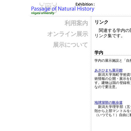
リンク
利用案内
関連する学内の部
オンライン展示
リンク集です。
展示について
学内
学内の展示施設と「自
あさひまち展示館
新潟大学旭町学術資
術情報の公開・展示を
す。建物は国の登録有
なので要注意。
地球深部の散歩道
新潟大学理学部（五
殻から上部マントルを
（いつでも！）自由に