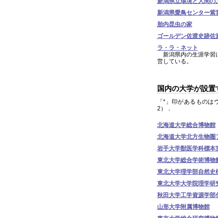
新潟県立環境と人間の
新潟県愛鳥センター紫
胎内昆虫の家
ゴールデン佐渡史跡佐
ラ・ラ・ネット
新潟県内の生涯学習に
営している。
国内の大学が設置
「*」印があるものはウェ
2）．
北海道大学総合博物館
北海道大学北方生物圏
岩手大学獣医学科標本
東北大学総合学術博物
東北大学理学部自然史
東北大学大学院理学研
秋田大学工学資源学部
山形大学附属博物館