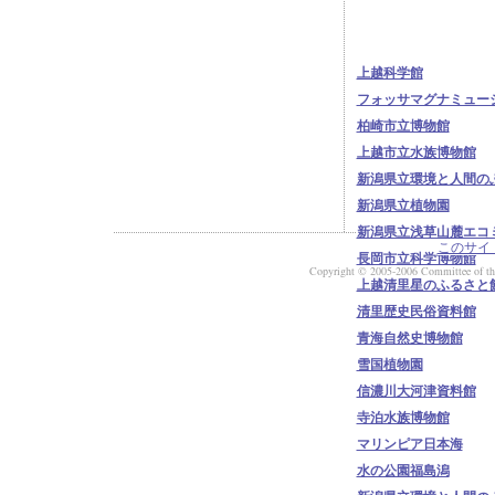
上越科学館
フォッサマグナミュー
柏崎市立博物館
上越市立水族博物館
新潟県立環境と人間の
新潟県立植物園
新潟県立浅草山麓エコ
このサイ
長岡市立科学博物館
Copyright © 2005-2006 Committee of the 
上越清里星のふるさと
清里歴史民俗資料館
青海自然史博物館
雪国植物園
信濃川大河津資料館
寺泊水族博物館
マリンピア日本海
水の公園福島潟