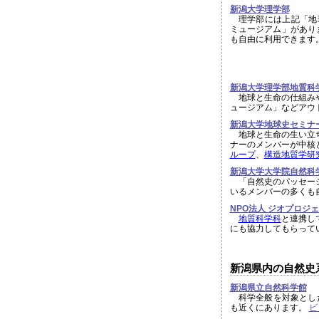
新潟大学理学部
理学部には上記「地
ミュージアム」があり
も自由に利用できます
新潟大学理学部地質科
地球と生命の仕組みや
ュージアム」などアウ
新潟大学地球史セミナ
地球と生命の生い立ち
ナーのメンバーが中核
ループ
、
構造地質学研
新潟大学大学院自然科
「自然史のパッセージ
いるメンバーの多くも
NPO法人 ジオプロジ
地質科学科
と連携し
にも協力してもらって
新潟県内の自然史
新潟県立自然科学館
科学全般を対象とした
も近くにあります。
ビ