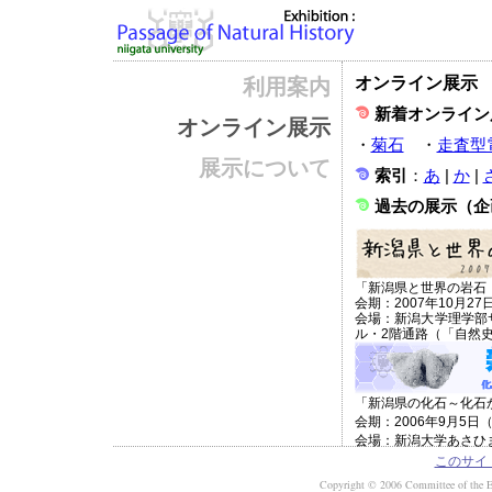
オンライン展示
利用案内
新着オンライン
オンライン展示
・
菊石
・
走査型
展示について
索引
：
あ
|
か
|
過去の展示（企
「新潟県と世界の岩石
会期：2007年10月2
会場：新潟大学理学部
ル・2階通路（「自然
「新潟県の化石～化石
会期：2006年9月5日
会場：新潟大学あさひ
このサイ
Copyright © 2006 Committee of the Exh